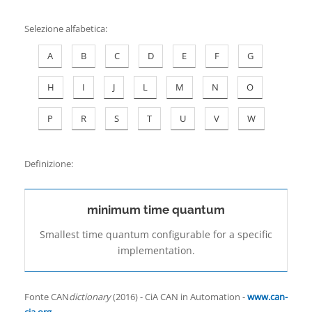
Contatti
Selezione alfabetica
:
A
B
C
D
E
F
G
H
I
J
L
M
N
O
P
R
S
T
U
V
W
Definizione:
minimum time quantum
Smallest time quantum configurable for a specific
implementation.
Fonte CAN
dictionary
(2016) - CiA CAN in Automation -
www.can-