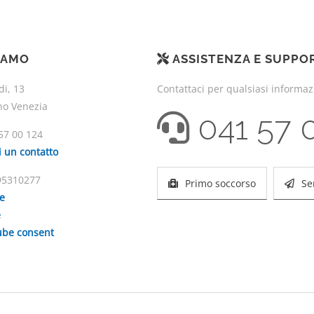
IAMO
ASSISTENZA E SUPPO
di, 13
Contattaci per qualsiasi informa
no Venezia
041 57 
57 00 124
i un contatto
195310277
Primo soccorso
Se
ie
e
be consent