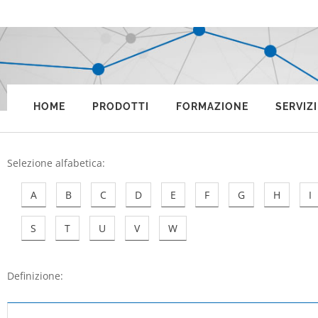
HOME
PRODOTTI
FORMAZIONE
SERVIZI
Selezione alfabetica
:
A
B
C
D
E
F
G
H
I
S
T
U
V
W
Definizione: