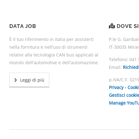
DATA JOB
DOVE S
È il tuo riferimento in Italia per assisterti
P.le G. Garibal
nella fornitura e nell'uso di strumenti
IT-30035 Mira
relativi alla tecnologia CAN bus applicati al
Telefono:
041 
mondo dell'automotive e dell'automazione.
Email:
Richied
p.IVA/C.F. 02
Leggi di più
Privacy - Cook
Gestisci cooki
Manage YouTu