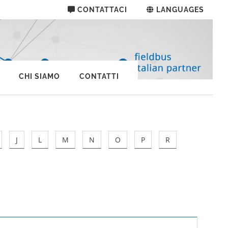
CONTATTACI
LANGUAGES
CHI SIAMO
CONTATTI
J
L
M
N
O
P
R