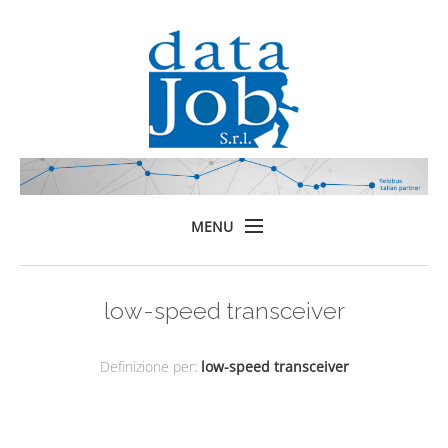
MENU
Home
low-speed transceiver
Prodotti
Formazione
Definizione per:
low-speed transceiver
Servizi
Chi siamo