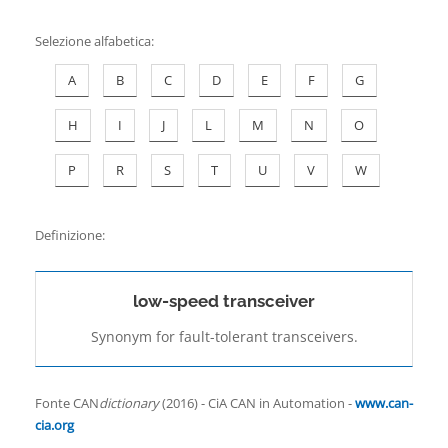
Contatti
Selezione alfabetica
:
A
B
C
D
E
F
G
H
I
J
L
M
N
O
P
R
S
T
U
V
W
Definizione:
low-speed transceiver
Synonym for fault-tolerant transceivers.
Fonte CAN
dictionary
(2016) - CiA CAN in Automation -
www.can-
cia.org