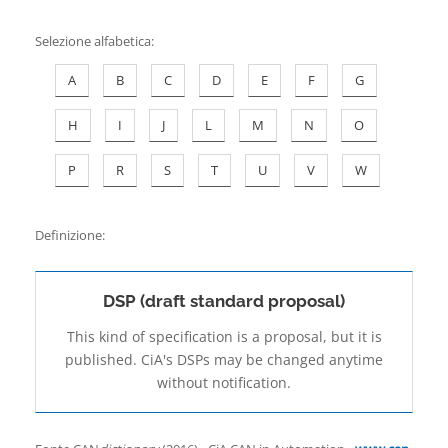
Contatti
Selezione alfabetica
:
A
B
C
D
E
F
G
H
I
J
L
M
N
O
P
R
S
T
U
V
W
Definizione:
DSP (draft standard proposal)
This kind of specification is a proposal, but it is
published. CiA's DSPs may be changed anytime
without notification.