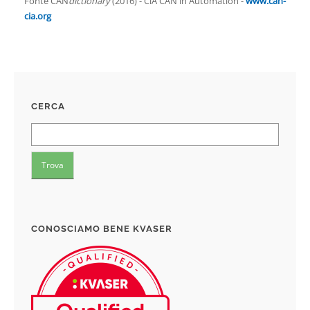
Fonte CAN
dictionary
(2016) - CiA CAN in Automation -
www.can-
cia.org
CERCA
CONOSCIAMO BENE KVASER