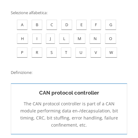
Contatti
Selezione alfabetica
:
A
B
C
D
E
F
G
H
I
J
L
M
N
O
P
R
S
T
U
V
W
Definizione:
CAN protocol controller
The CAN protocol controller is part of a CAN
module performing data en-/de­capsulation, bit
timing, CRC, bit stuffing, error handling, failure
confinement, etc.