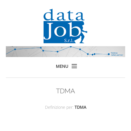
MENU
Home
TDMA
Prodotti
Formazione
Definizione per:
TDMA
Servizi
Chi siamo