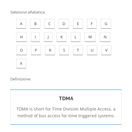
Contatti
Selezione alfabetica
:
A
B
C
D
E
F
G
H
I
J
K
L
M
N
O
P
R
S
T
U
V
X
Definizione:
TDMA
TDMA is short for Time Division Multiple Access, a
method of bus access for time triggered systems.