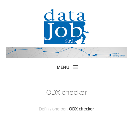
MENU
Home
ODX checker
Prodotti
Formazione
Definizione per:
ODX checker
Servizi
Chi siamo