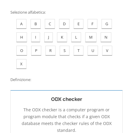
Contatti
Selezione alfabetica
:
A
B
C
D
E
F
G
H
I
J
K
L
M
N
O
P
R
S
T
U
V
X
Definizione:
ODX checker
The ODX checker is a computer program or
program module that checks if a given ODX
database meets the checker rules of the ODX
standard.