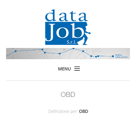
MENU
Home
OBD
Prodotti
Formazione
Definizione per:
OBD
Servizi
Chi siamo