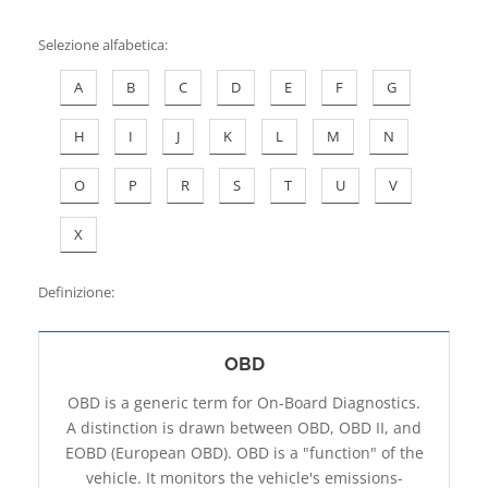
Contatti
Selezione alfabetica
:
A
B
C
D
E
F
G
H
I
J
K
L
M
N
O
P
R
S
T
U
V
X
Definizione:
OBD
OBD is a generic term for On-Board Diagnostics.
A distinction is drawn between OBD, OBD II, and
EOBD (European OBD). OBD is a "function" of the
vehicle. It monitors the vehicle's emissions-