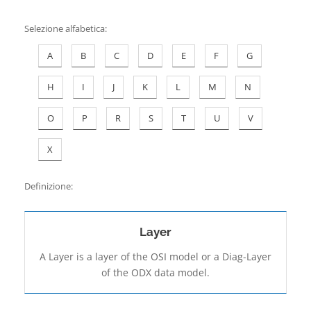
Contatti
Selezione alfabetica
:
A
B
C
D
E
F
G
H
I
J
K
L
M
N
O
P
R
S
T
U
V
X
Definizione:
Layer
A Layer is a layer of the OSI model or a Diag-Layer
of the ODX data model.