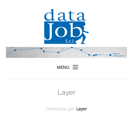
MENU
Home
Layer
Prodotti
Formazione
Definizione per:
Layer
Servizi
Chi siamo