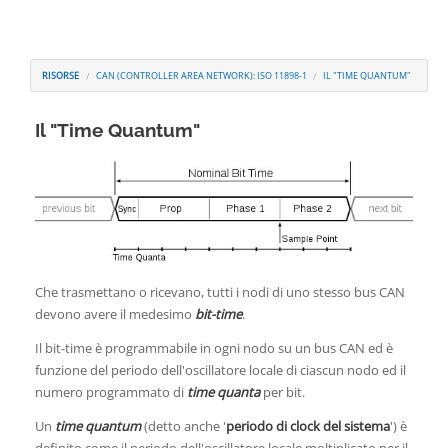
Contatti
RISORSE
CAN (CONTROLLER AREA NETWORK): ISO 11898-1
IL "TIME QUANTUM"
Il "Time Quantum"
Che trasmettano o ricevano, tutti i nodi di uno stesso bus CAN
devono avere il medesimo
bit-time
.
Il bit-time è programmabile in ogni nodo su un bus CAN ed è
funzione del periodo dell'oscillatore locale di ciascun nodo ed il
numero programmato di
time quanta
per bit.
Un
time quantum
(detto anche '
periodo di clock del sistema
') è