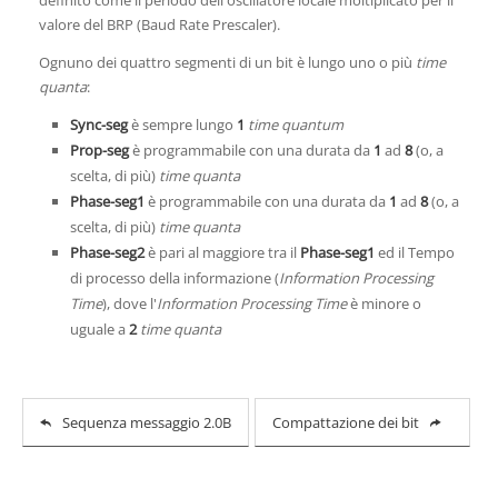
definito come il periodo dell'oscillatore locale moltiplicato per il
valore del BRP (Baud Rate Prescaler).
Ognuno dei quattro segmenti di un bit è lungo uno o più
time
quanta
:
Sync-seg
è sempre lungo
1
time quantum
Prop-seg
è programmabile con una durata da
1
ad
8
(o, a
scelta, di più)
time quanta
Phase-seg1
è programmabile con una durata da
1
ad
8
(o, a
scelta, di più)
time quanta
Phase-seg2
è pari al maggiore tra il
Phase-seg1
ed il Tempo
di processo della informazione (
Information Processing
Time
), dove l'
Information Processing Time
è minore o
uguale a
2
time quanta
Sequenza messaggio 2.0B
Compattazione dei bit