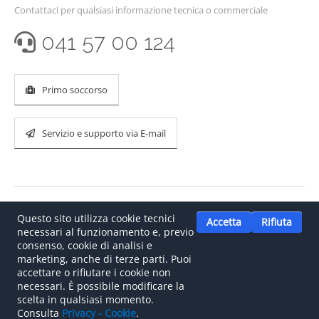
Contattaci per qualsiasi informazione tecnica o commerciale
041 57 00 124
Primo soccorso
Servizio e supporto via E-mail
Questo sito utilizza cookie tecnici
Accetta
Rifiuta
necessari al funzionamento e, previo
consenso, cookie di analisi e
marketing, anche di terze parti. Puoi
accettare o rifiutare i cookie non
©
2026
.
Il tuo partner italiano per le reti CAN bus e le
necessari. È possibile modificare la
soluzioni automotive.
scelta in qualsiasi momento.
Consulta
Privacy - Cookie
.