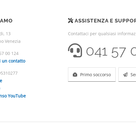
IAMO
ASSISTENZA E SUPPO
di, 13
Contattaci per qualsiasi informa
no Venezia
041 57 
57 00 124
i un contatto
195310277
Primo soccorso
Se
ie
e
enso YouTube