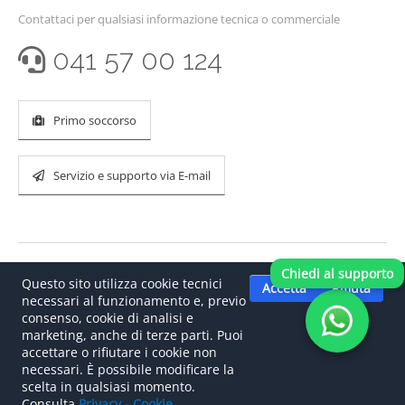
Contattaci per qualsiasi informazione tecnica o commerciale
041 57 00 124
Primo soccorso
Servizio e supporto via E-mail
Chiedi al supporto
Questo sito utilizza cookie tecnici
Accetta
Rifiuta
necessari al funzionamento e, previo
consenso, cookie di analisi e
marketing, anche di terze parti. Puoi
accettare o rifiutare i cookie non
©
2026
.
Il tuo partner italiano per le reti CAN bus e le
necessari. È possibile modificare la
soluzioni automotive.
scelta in qualsiasi momento.
Consulta
Privacy - Cookie
.