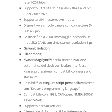
rate 1-20 kbit/s;
Supporto CAN ID a 11 bit (CAN 2.0A) e a 29 bit
(CAN 2.0B attivo);
Supporto LIN master/slave mode;
Dispositivo a singolo canale con connettore D-
Sub a 9 pin;
Gestisce fino a 20000 messaggi al secondo (in
modalità CAN), con time stamp resolution 1 µs;
Galvanic isolation
;
Silent mode
;
Kvaser MagiSync
™
: per la sincronizzazione
automatica del clock con le altre interfacce
Kvaser professionali compatibili connesse allo
stesso PC;
Possibilità di
eseguire script personalizzati
creati
con "Kvaser t programming language";
Compatibile con J1939, CANopen, NMEA 2000®
e DeviceNet;
Supporto per SocketCAN;
Alimentato dalla porta USB (riferimento V+