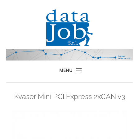
MENU
Home
Kvaser Mini PCI Express 2xCAN v3
Prodotti
Formazione
Servizi
Chi siamo