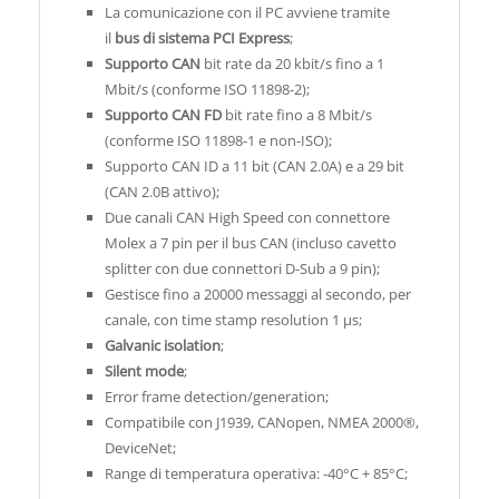
La comunicazione con il PC avviene tramite
il
bus di sistema PCI Express
;
Supporto CAN
bit rate da 20 kbit/s fino a 1
Mbit/s (conforme ISO 11898-2);
Supporto CAN FD
bit rate fino a 8 Mbit/s
(conforme ISO 11898-1 e non-ISO);
Supporto CAN ID a 11 bit (CAN 2.0A) e a 29 bit
(CAN 2.0B attivo);
Due canali CAN High Speed con connettore
Molex a 7 pin per il bus CAN (incluso cavetto
splitter con due connettori D-Sub a 9 pin);
Gestisce fino a 20000 messaggi al secondo, per
canale, con time stamp resolution 1 µs;
Galvanic isolation
;
Silent mode
;
Error frame detection/generation;
Compatibile con J1939, CANopen, NMEA 2000®,
DeviceNet;
Range di temperatura operativa: -40°C + 85°C;