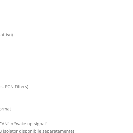
attivo)
, PGN Filters)
format
AN" o "wake up signal"
B isolator disponibile separatamente)