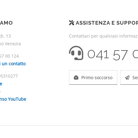
IAMO
ASSISTENZA E SUPPO
di, 13
Contattaci per qualsiasi informa
no Venezia
041 57 
57 00 124
i un contatto
195310277
Primo soccorso
Se
ie
e
enso YouTube