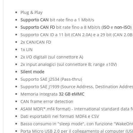
Plug & Play
Supporto CAN
bit rate fino a 1 Mbit/s
Supporto CAN FD
bit rate fino a 8 Mbit/s (
ISO
e
non-ISO
)
Supporto CAN ID a 11 bit (CAN 2.0A) e a 29 bit (CAN 2.0B 
2x CAN/CAN FD
1x LIN
2x I/O digitali (sul connettore A)
2x input analogici (sul connettore B; range ±10V)
Silent mode
Supporto SAE J2534 (Pass-thru)
Supporto SAE J1939 (Source Address, Destination Address
Memoria integrata
32 GB eMMC
CAN frame error detection
ASAM MDF(*.mf4 format) - international standard data 
Dati esportabili nei formati MDF4 e CSV
Basso consumo in "sleep mode", con funzione "WakeOnC
Porta Micro USB 2.0 per il collegamento al computer (US