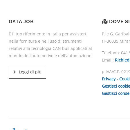
DATA JOB
DOVE S
È il tuo riferimento in Italia per assisterti
P.le G. Garibal
nella fornitura e nell'uso di strumenti
IT-30035 Mira
relativi alla tecnologia CAN bus applicati al
Telefono:
041 
mondo dell'automotive e dell'automazione.
Email:
Richied
p.IVA/C.F. 02
Leggi di più
Privacy - Cook
Gestisci cooki
Gestisci cons