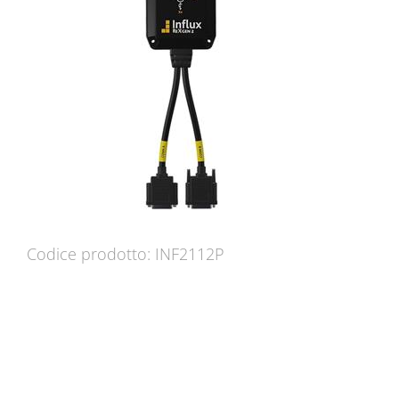
Codice prodotto: INF2112P