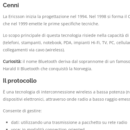
Cenni
La Ericsson inizia la progettazione nel 1994. Nel 1998 si forma il 
che nel 1999 emette le prime specifiche tecniche.
Lo scopo principale di questa tecnologia risiede nella capacità di f
(telefoni, stampanti, notebook, PDA, impianti Hi-Fi, TV, PC, cellular
collegamenti via cavo (wireless).
Curiosità:
il nome Bluetooth deriva dal soprannome di un famoso
Harald II Bluetooth che conquistò la Norvegia.
Il protocollo
È una tecnologia di interconnessione wireless a bassa potenza (ne
dispositivi elettronici, attraverso onde radio a basso raggio emesse
Consente di gestire:
dati: utilizzando una trasmissione a pacchetto su rete radio
voce: in modalità connection-oriented