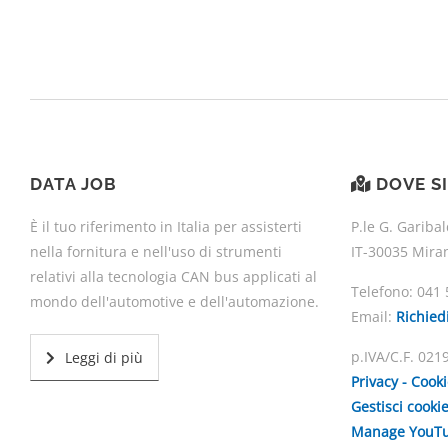
DATA JOB
DOVE S
È il tuo riferimento in Italia per assisterti
P.le G. Garibal
nella fornitura e nell'uso di strumenti
IT-30035 Mira
relativi alla tecnologia CAN bus applicati al
Telefono:
041 
mondo dell'automotive e dell'automazione.
Email:
Richied
p.IVA/C.F. 02
Leggi di più
Privacy - Cook
Gestisci cooki
Manage YouTu