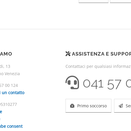
IAMO
ASSISTENZA E SUPPO
di, 13
Contattaci per qualsiasi informa
no Venezia
041 57 
57 00 124
i un contatto
195310277
Primo soccorso
Se
ie
e
be consent