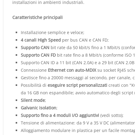
installazioni in ambienti industriali.
Caratteristiche principali
Installazione semplice e veloce;
4 canali High Speed
per bus CAN e CAN FD;
Supporto CAN
bit rate da 50 kbit/s fino a 1 Mbit/s (conf
Supporto CAN FD
bit rate fino a 8 Mbit/s (conforme ISO 
Supporto CAN ID a 11 bit (CAN 2.0A) e a 29 bit (CAN 2.0B 
Connessione
Ethernet con auto-MDIX
su socket RJ45 sch
Gestisce fino a 20000 messaggi al secondo, per canale, 
Possibilità di
eseguire script personalizzati
creati con "
da 16 GB non espandibile; avvio automatico degli script 
Silent mode
;
Galvanic isolation
;
Supporto fino a 4 moduli I/O aggiuntivi
(vedi sotto);
Tensione di alimentazione: da 9 V a 35 V DC (alimentator
Alloggiamento modulare in plastica per un facile monta