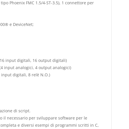
i tipo Phoenix
FMC 1.5/4-ST-3.5
), 1 connettore per
000® e DeviceNet;
16 input digitali, 16 output digitali)
(4 input analogici, 4 output analogici)
 input digitali, 8 relè N.O.)
zione di script.
 il necessario per sviluppare software per le
ompleta e diversi esempi di programmi scritti in C,