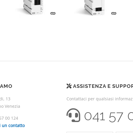
IAMO
ASSISTENZA E SUPPO
di, 13
Contattaci per qualsiasi informa
no Venezia
041 57 
57 00 124
i un contatto