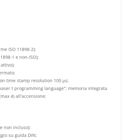
orme ISO 11898-2);
11898-1 e non-ISO);
attivo);
ermato;
con time stamp resolution 100 µs;
Kvaser t programming language"; memoria integrata
(max 4) all'accensione;
e non incluso);
ggio su guida DIN;